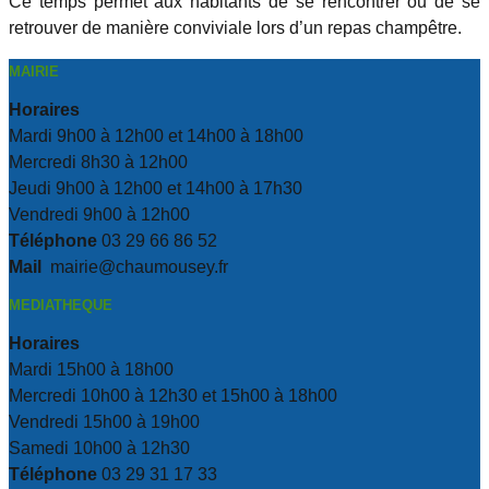
Ce temps permet aux habitants de se rencontrer ou de se
retrouver de manière conviviale lors d’un repas champêtre.
MAIRIE
Horaires
Mardi 9h00 à 12h00 et 14h00 à 18h00
Mercredi 8h30 à 12h00
Jeudi 9h00 à 12h00 et 14h00 à 17h30
Vendredi 9h00 à 12h00
Téléphone
03 29 66 86 52
Mail
mairie@chaumousey.fr
MEDIATHEQUE
Horaires
Mardi 15h00 à 18h00
Mercredi 10h00 à 12h30 et 15h00 à 18h00
Vendredi 15h00 à 19h00
Samedi 10h00 à 12h30
Téléphone
03 29 31 17 33